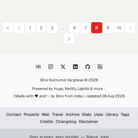
…
1
2
3
6
7
8
9
10
Bino Kochumol Varghese
© 2026
·
Powered by
Hugo
,
Netlify
,
Lightbi
&
more
.
·
| Made with ♥️ and ✨ by Bino from India |
Updated 09 Aug 2026
Contact
Projects
Wall
Travel
Archive
Stats
Uses
Library
Tags
Credits
Changelog
Disclaimer
Stay hungry, stay foolish. ― Steve Jobs