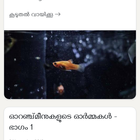
കൂടുതൽ വായിക്കൂ
ഓറഞ്ച്മീനുകളുടെ ഓർമ്മകൾ -
ഭാഗം 1