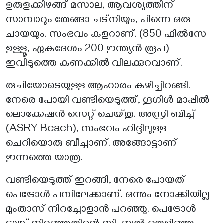
ഉരുളക്കിഴങ്ങ് മസാല, ആവശ്യത്തിന്
സാമ്പാറും തേങ്ങാ ചട്നിയും, പിന്നെ ഒരു
ചായയും. സംഭവം കളറാണ്. (850 ഫിൽസേ
ഉള്ളൂ, ഏകദേശം 200 ഇന്ത്യൻ രൂപ)
ഇവിടുത്തെ കണക്കിൽ വിലക്കുറവാണ്.
രുചിയോടെയുള്ള ആഹാരം കഴിച്ചിറങ്ങി.
നേരെ പോയി വണ്ടിയെടുത്ത്, ഗൂഗിൾ മാപ്പിൽ
ലൊക്കേഷൻ സെറ്റ് ചെയ്തു. അസ്രി ബീച്ച്
(ASRY Beach), സംഭവം ഹിദ്ദിലുള്ള
ചെറിയൊരു ബീച്ചാണ്. അങ്ങോട്ടാണ്
ഇന്നത്തെ യാത്ര.
വണ്ടിയെടുത്ത് ഇറങ്ങി, നേരെ പോയത്
പെട്രോൾ പമ്പിലേക്കാണ്. ഒന്നും നോക്കിയില്ല
മുംതാസ് നിറച്ചോളാൻ പറഞ്ഞു. പെട്രോൾ