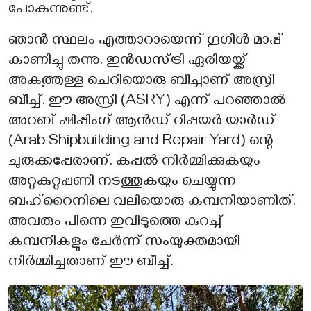
പോകുന്നുണ്ട്.
ഞാൻ സ്ഥലം എത്താറായെന്ന് ഗൂഗിൾ മാപ്പ്
കാണിച്ചു തന്നു. ഇൻഡസ്ട്രി ഏരിയയ്ക്ക്
അകത്തുള്ള ചെറിയൊരു ബീച്ചാണ് അസ്രി
ബീച്ച്. ഈ അസ്രി (ASRY) എന്ന് പറഞ്ഞാൽ
അറബ് ഷിപ്പിംഗ് ആൻഡ് റിപ്പയർ യാർഡ്
(Arab Shipbuilding and Repair Yard) ന്റെ
ചുരുക്കപ്പേരാണ്. കപ്പൽ നിർമ്മിക്കുകയും
അറ്റകുറ്റപ്പണി നടത്തുകയും ചെയ്യുന്ന
ബഹ്‌റൈനിലെ വലിയൊരു കമ്പനിയാണിത്.
അവരും പിന്നെ ഇവിടുത്തെ കുറച്ച്
കമ്പനികളും ചേർന്ന് സംയുക്തമായി
നിർമ്മിച്ചതാണ് ഈ ബീച്ച്.